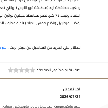
البلقاء وتبعد 72 كم، تضم محافظة عجلون
,قضاء عرجان) , وتضم خمس بلديات( بلدية عجلون الكبرى 
لاطلاع على المزيد من التفاصيل عن مركز الرمثا،
انقر هنا (ح
كيف تقيم محتوى الصفحة؟
اخر تعديل
2026/07/21
يدعم مايكروسوفت إيدج, جوجل كروم, فايرفوكس, سفاري