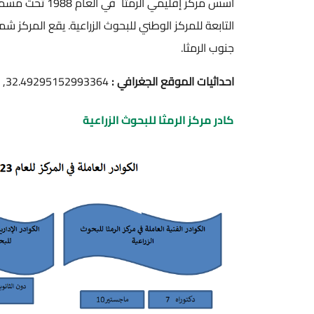
أسس مركز إقليمي
جنوب الرمثا.
احداثيات الموقع الجغرافي :
32.49295152993364, 35.97770463318119
كادر مركز الرمثا للبحوث الزراعية