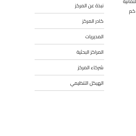
 الثمانية
نبذة عن المركز
مركز الوطني للبحوث الزراعية. يقع المركز شمال المملكة على مقربة من جامعة العلوم و التكنولوجيا و على بعد 10 كم
كادر المركز
المديريات
المراكز البحثية
شركاء المركز
الهيكل التنظيمي