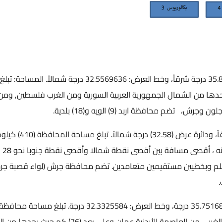
تقع محافظة إربد على خط الطول: 35.8478965 درجة شرقاً، وخط العرض: 32.5569636 درجة شمالاً. المساحة: تبلغ
ومتراً مربعاً تقريباً، يحدها من الشمال الجمهورية العربية السورية ومن الغرب فلسطين, و
م محافظة اربد (9) الويه و(18) بلدية.
تقع جرش على خط طول (35.84) درجة شرقاً، ودائرة عرض (32.58) 
مربعة ضمن إقليم ش
 أقصى نقطة غربا وأقصى نقطه شرقا نحو(31) كلم وبخطيين مستقيمين متعامدين. تضم محافظة جرش (لواء قصبة
تقع محافظة عجلون عند خط الطول: 35.7516844 درجة، وخط العرض: 32.3325584 درجة. تبلغ مساحة محافظ
عجلون ما يقارب 419.6 كم مربعًا في الركن الشمالي الغربي من العاصمة الأردنية عمان وعلى بعد (6