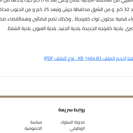
والغرب محافظة اربد (منطــقة غور الأردن ) والتي تبعد 32 كم و من الشرق محافظة جرش وتبعد 25 كم و م
 لوائين (لواء قصبة عجلون, لواء كفرنجة) , وكذلك تضم قضائين وهما(قضاء صخ
,بلدية كفرنجه الجديدة ,بلدية الجنيد, بلدية العيون, بلدية الشفا).
جم الملف 1464.83 KB ، نوع الملف PDF)
روابط سريعة
مدونة السلوك
سياسة
الوظيفي
الخصوصية