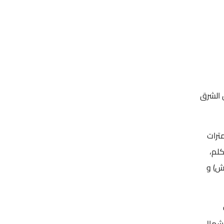
من الشرق
درجة شمالاً. تبلغ مساحة المحافظة (410) كيلومترات
مال الأردن في القسم الغربي منه ، أقصى مسافة بين أقصى نقطة شمالا وأقصى نقطة جنوبا نحو 28 كلم،
 جرش) و
ة
7) كم حيث يحدها من الشمال