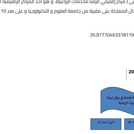
 الرمثا في العام 1988 تحت مسمى ( مركز إقليمي الرمثا للخدمات الزراعية)، و هو أحد المراكز الإقليمية
التابعة لل