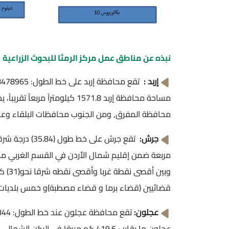
نبذه عن مناطق عمل مركز الرمثا للبحوث الزراعية
إربد :
مساحة محافظة إربد 1571.8 كيل
محافظة المفرق, ومن الجنوب محافظات البلقاء وعجلون وجرش، تض
جرش:
وبين
قضائيين (قضاء برما و قضاء مصطبة)و خمس بلديات.
عجلون: