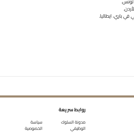
تونس.
أردن.
في باري، ايطاليا.
روابط سريعة
مدونة السلوك
سياسة
الوظيفي
الخصوصية