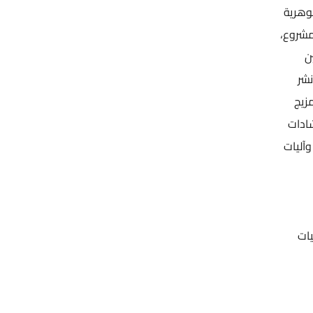
وهرية
مشروع،
ن
نشر
مزيج
برنامج ENI CBC MED بالإضافة لإرشادات
وآليات
يات