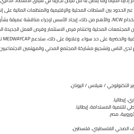
 MEDWAYCAP الاندماج NCWR في نظام إدارة المياه وما يتصل به من فرص تجارية في سياق الاقتصاد الدائري.
عبر الحدود بين السلطات المحلية والإقليمية والمنظمات المالية على إن
العديد من الأنظمة والأحكام القانونية التي تحكم استخدام NCW، والأهم من ذلك، إيجاد الأسس لإجراء مناقشة عميقة
 المجتمعات المحلية واغتنام فرص الاستثمار وفرص العمل الجديدة ال
بإدارة المياه على مستويات متعد
بداع لدى الناس وتشجيع مشاركة المجتمع المدني والمهتمين الاجتماعيين 
ر التكنولوجي / هيلاس / اليونان.
، إيطاليا.
وروبية، مصر.
ف الصحي الفلسطيني، فلسطين.