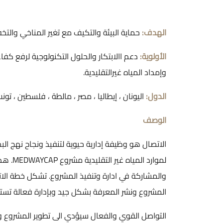
الهدف:
حماية البيئة والتكيف مع تغير المناخي والت
الأولوية:
دعم االابتكار والحلول التكنولوجية لرفع كف
وإمداد المياه غيرالتقليدية.
الدول:
اليونان ، إيطاليا ، مصر ، مالطة ، فلسطين ، تونس
الوصف
الاتصال هو وظيفة إدارية حيوية لتنفيذ ونجاح نهج الب
لموارد
والمشاركة في ادارة وتنفيذ المشروع. تشكل خطة الات
المشروع ونشر المعرفة بشكل جيد وبإدارة فعالة تست
التواصل القوي والفعال سيؤدي الى تطوير المشروع و