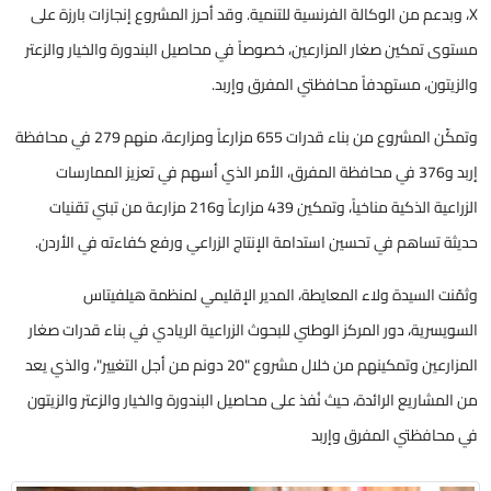
X، وبدعم من الوكالة الفرنسية للتنمية. وقد أحرز المشروع إنجازات بارزة على
مستوى تمكين صغار المزارعين، خصوصاً في محاصيل البندورة والخيار والزعتر
والزيتون، مستهدفاً محافظتي المفرق وإربد.
وتمكّن المشروع من بناء قدرات 655 مزارعاً ومزارعة، منهم 279 في محافظة
إربد و376 في محافظة المفرق، الأمر الذي أسهم في تعزيز الممارسات
الزراعية الذكية مناخياً، وتمكين 439 مزارعاً و216 مزارعة من تبني تقنيات
حديثة تساهم في تحسين استدامة الإنتاج الزراعي ورفع كفاءته في الأردن.
وثمّنت السيدة ولاء المعايطة، المدير الإقليمي لمنظمة هيلفيتاس
السويسرية، دور المركز الوطني للبحوث الزراعية الريادي في بناء قدرات صغار
المزارعين وتمكينهم من خلال مشروع "20 دونم من أجل التغيير"، والذي يعد
من المشاريع الرائدة، حيث نُفذ على محاصيل البندورة والخيار والزعتر والزيتون
في محافظتي المفرق وإربد