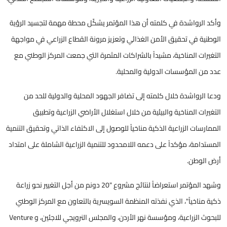
وأكد الرواشدة في كلمته أن هذا المؤتمر يشكّل محطة مهمة لتجسيد الرؤية
الوطنية في تحقيق الأمن الغذائي وتعزيز مرونة القطاع الزراعي في مواجهة
التغيرات المناخية، مشيداً بالشراكات المثمرة التي جمعت المركز الوطني مع
عدد من المؤسسات الدولية والمحلية.
ودعا الرواشدة خلال كلمته إلى تضافر الجهود المحلية والدولية للحد من
التغيرات المناخية والبيئية من خلال استغلال الأراضي الزراعية وتطبيق
الممارسات الزراعية الذكية مناخياً للوصول إلى الاكتفاء الذاتي وتحقيق التنمية
المستدامة، مؤكداً على دعمه اللامحدود للتنمية الزراعية الشاملة على امتداد
أرض الوطن.
وشهد المؤتمر استعراضاً لنتائج مشروع "20 دونم من أجل التغيير نحو زراعة
ذكية مناخياً"، الذي نفذته المنظمة السويسرية بالتعاون مع المركز الوطني
للبحوث الزراعية، ومؤسسة نهر الأردن، والمجلس النرويجي للاجئين، و Venture