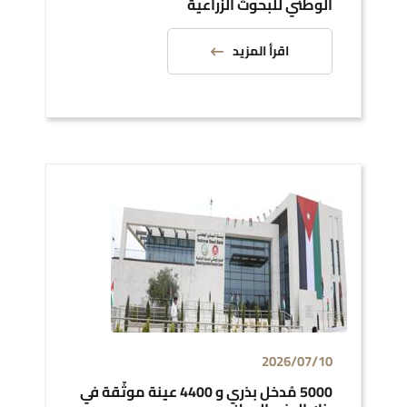
الوطني للبحوث الزراعية
اقرأ المزيد
2026/07/10
5000 مُدخل بذري و 4400 عينة موثّقة في