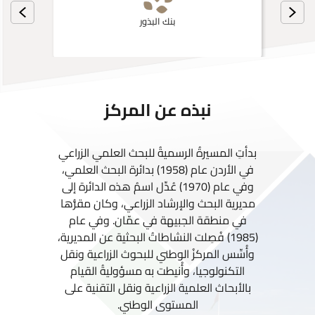
بنك البذور
نبذه عن المركز
بدأتِ المسيرةُ الرسميةُ للبحث العلمي الزراعي
في الأردن عام (1958) بدائرة البحث العلمي،
وفي عام (1970) عُدِّل اسمُ هذه الدائرة إلى
مديرية البحث والإرشاد الزراعي، وكان مقرُّها
في منطقة الجبيهة في عمّان. وفي عام
(1985) فُصِلت النشاطاتُ البحثية عن المديرية،
وأُسِّس المركزُ الوطني للبحوث الزراعية ونقل
التكنولوجيا، وأُنيطت به مسؤوليةُ القيام
بالأبحاث العلمية الزراعية ونقل التقنية على
المستوى الوطني.