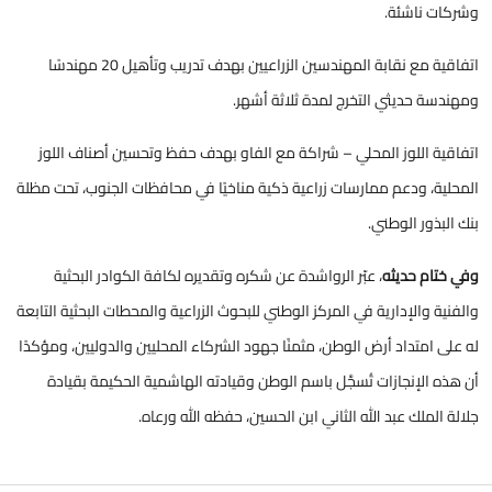
وشركات ناشئة.
اتفاقية مع نقابة المهندسين الزراعيين بهدف تدريب وتأهيل 20 مهندسًا
ومهندسة حديثي التخرج لمدة ثلاثة أشهر.
اتفاقية اللوز المحلي – شراكة مع الفاو بهدف حفظ وتحسين أصناف اللوز
المحلية، ودعم ممارسات زراعية ذكية مناخيًا في محافظات الجنوب، تحت مظلة
بنك البذور الوطني.
وفي ختام حديثه
، عبّر الرواشدة عن شكره وتقديره لكافة الكوادر البحثية
والفنية والإدارية في المركز الوطني للبحوث الزراعية والمحطات البحثية التابعة
له على امتداد أرض الوطن، مثمنًا جهود الشركاء المحليين والدوليين، ومؤكدًا
أن هذه الإنجازات تُسجَّل باسم الوطن وقيادته الهاشمية الحكيمة بقيادة
جلالة الملك عبد الله الثاني ابن الحسين، حفظه الله ورعاه.