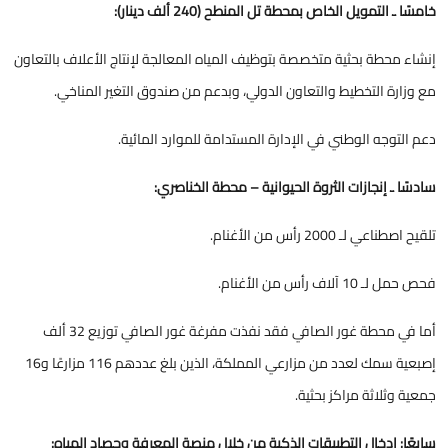
خامسًا ـ التمويل الخاص بمحطة تل المنطح (240 ألف دينار):
إنشاء محطة بحثية متخصصة بتوظيف المياه المعالجة لإنتاج الأعلاف بالتعاون
مع وزارة التخطيط والتعاون الدولي، وبدعم من صندوق التغير المناخي.
دعم التوجه الوطني في الإدارة المستدامة للموارد المائية.
سادسًا ـ إنجازات الثروة الحيوانية – محطة الخناصري:
تلقيح اصطناعي لـ 2000 رأس من الأغنام.
فحص حمل لـ 10 آلاف رأس من الأغنام.
أما في محطة غور الصافي فقد نفذت مفرغة غور الصافي توزيع 32 ألف
إصبعية سمك لعدد من مزارعي المملكة، الذين بلغ عددهم 116 مزارعًا و16
جمعية وثلاثة مراكز بحثية.
سابعًا: إدخال التطبيقات الذكية من خلال منصة المعرفة وحصاد المياه: